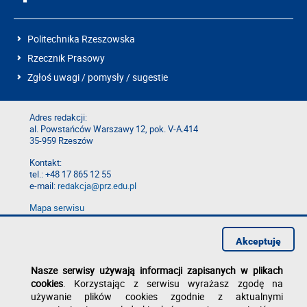
Politechnika Rzeszowska
Rzecznik Prasowy
Zgłoś uwagi / pomysły / sugestie
Adres redakcji:
al. Powstańców Warszawy 12, pok. V-A.414
35-959 Rzeszów
Kontakt:
tel.: +48 17 865 12 55
e-mail:
redakcja@prz.edu.pl
Mapa serwisu
Deklaracja dostępności
Polityka prywatności
Akceptuję
Zgłoś błąd na stronie
Nasze serwisy używają informacji zapisanych w plikach
cookies
. Korzystając z serwisu wyrażasz zgodę na
używanie plików cookies zgodnie z aktualnymi