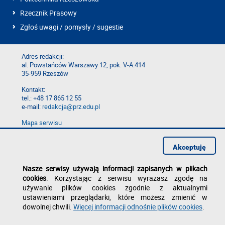
Rzecznik Prasowy
Zgłoś uwagi / pomysły / sugestie
Adres redakcji:
al. Powstańców Warszawy 12, pok. V-A.414
35-959 Rzeszów
Kontakt:
tel.: +48 17 865 12 55
e-mail:
redakcja@prz.edu.pl
Mapa serwisu
Deklaracja dostępności
Polityka prywatności
Akceptuję
Zgłoś błąd na stronie
Nasze serwisy używają informacji zapisanych w plikach
cookies
. Korzystając z serwisu wyrażasz zgodę na
używanie plików cookies zgodnie z aktualnymi
ustawieniami przeglądarki, które możesz zmienić w
dowolnej chwili.
Więcej informacji odnośnie plików cookies
.