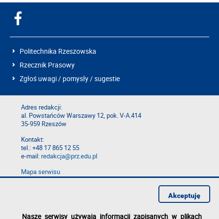
Politechnika Rzeszowska
Rzecznik Prasowy
Zgłoś uwagi / pomysły / sugestie
Adres redakcji:
al. Powstańców Warszawy 12, pok. V-A.414
35-959 Rzeszów
Kontakt:
tel.: +48 17 865 12 55
e-mail:
redakcja@prz.edu.pl
Mapa serwisu
Deklaracja dostępności
Polityka prywatności
Akceptuję
Zgłoś błąd na stronie
Nasze serwisy używają informacji zapisanych w plikach