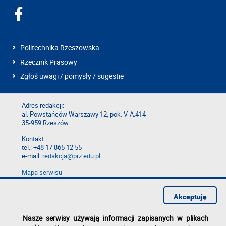
Politechnika Rzeszowska
Rzecznik Prasowy
Zgłoś uwagi / pomysły / sugestie
Adres redakcji:
al. Powstańców Warszawy 12, pok. V-A.414
35-959 Rzeszów
Kontakt:
tel.: +48 17 865 12 55
e-mail:
redakcja@prz.edu.pl
Mapa serwisu
Deklaracja dostępności
Polityka prywatności
Akceptuję
Zgłoś błąd na stronie
Nasze serwisy używają informacji zapisanych w plikach