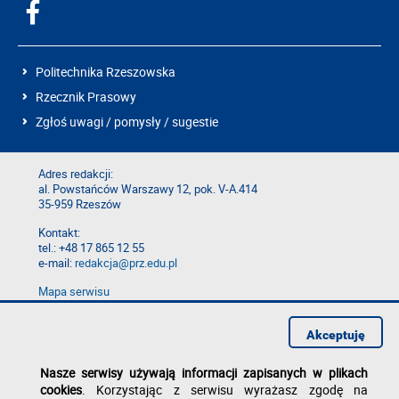
Politechnika Rzeszowska
Rzecznik Prasowy
Zgłoś uwagi / pomysły / sugestie
Adres redakcji:
al. Powstańców Warszawy 12, pok. V-A.414
35-959 Rzeszów
Kontakt:
tel.: +48 17 865 12 55
e-mail:
redakcja@prz.edu.pl
Mapa serwisu
Deklaracja dostępności
Polityka prywatności
Akceptuję
Zgłoś błąd na stronie
Nasze serwisy używają informacji zapisanych w plikach
cookies
. Korzystając z serwisu wyrażasz zgodę na